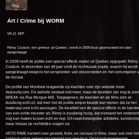
Art / Crime bij WORM
VR.21 SEP
Rémy Couture, een grimeur uit Quebec, wordt in 2009 thuis gearresteerd en later
aangeklaagd
In 2009 heeft de politie een special effects maker uit Quebec opgepakt: Rémy
Couture. In december van dit jaar vindt de rechtszaak plaats, waarin hij wordt
aangeklaagd wegens het verspreiden van obsceniteiten en het corrumperen 
de moraal.
De politie van Montreal reageerde op klachten over zijn website Inner
depravity.com. De website bestaat niet meer, maar de beelden zijn nog te zie
BREAK via Rue Morgue 666. Toegegeven, de beelden en de films zien er
dusdanig echt uit, dat men het de politie amper kwalijk kan nemen dat ze het
materiaal voor echt aanzagen. De kwaliteit van de special effects in de hande
van een echte meester als Rémy is dusdanig hoog, dat niemand het ondersch
nog kan maken tussen echt en nep. Dit roept belangrijke artistieke, kunstzinni
maar helaas op rechtelijke vragen op.
ART/CRIME handelt over geweld, fictie, en censuur in films, maar ook over he
juridisch grijze gebied dat internet nog steeds is. Deze indrukwekkende