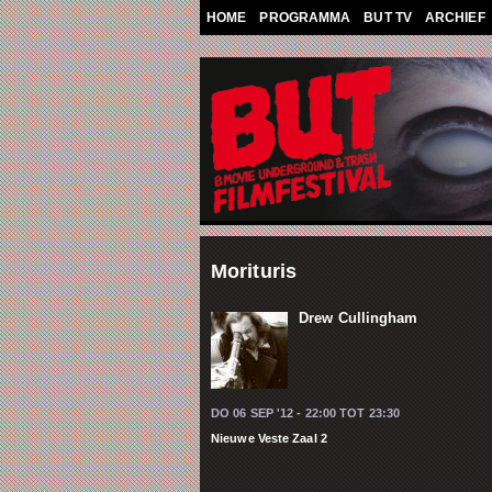
Overslaan en naar de algemene inhoud g
HOME
PROGRAMMA
BUT TV
ARCHIEF
Morituris
Drew Cullingham
DO 06 SEP '12 -
22:00
TOT
23:30
Nieuwe Veste Zaal 2