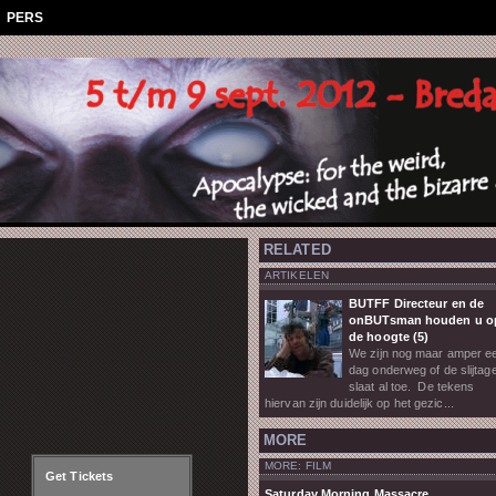
aan
PERS
RELATED
ARTIKELEN
BUTFF Directeur en de
onBUTsman houden u o
de hoogte (5)
We zijn nog maar amper e
dag onderweg of de slijtag
slaat al toe. De tekens
hiervan zijn duidelijk op het gezic...
MORE
MORE: FILM
Get Tickets
Saturday Morning Massacre