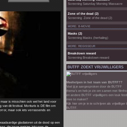
Screening Saturday Morning Massacre
Zone of the dead (2)
Screening Zone of the dead (2)
MORE: B-MOVIE
Masks (2)
Screening Masks (herhaling)
MORE: REGISSEUR
Breakdown reward
Screening Breakdown reward
BUTFF ZOEKT VRIJWILLIGERS
Meehelpen in het team van BUTFF??
Voel jij je aangesproken door de BUTFF
thema's en heb je zin om samen met filmfr
en andere BUTFF vrijwilligers een leuk fest
mee te maken?
s, maar is misschien ook wel het land voor
Kijk hier om je in te schrijven als vrijwilliger b
 van dit festival. Morituris is DE film om
BUTFF.
horror, maar ook iets verrassends en
waadaardige gladiatoren uit de dood op een
 aan, die jonge meisjes lokt naar de