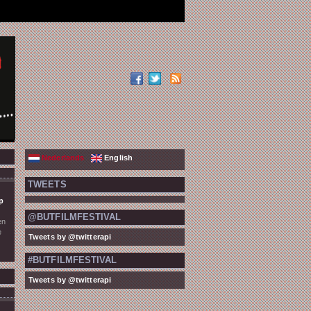
Nederlands
English
TWEETS
p
@BUTFILMFESTIVAL
en
e
Tweets by @twitterapi
#BUTFILMFESTIVAL
Tweets by @twitterapi