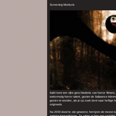
Screening Morituris
Italië kent een rijke geschiedenis van horror filmer
toekomstig horror talent, gezien de Italiaanse inbreng
gezien te worden, als je op zoek bent naar heftige 
origineels.
Na 2000 dood te zijn geweest, herrijzen de meest k
antieke begraafplaats. Ze zitten achter een pedofiel