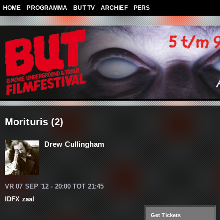
Overslaan en naar de algemene inhoud gaan
HOME
PROGRAMMA
BUT TV
ARCHIEF
PERS
Morituris (2)
Drew Cullingham
VR 07 SEP '12 -
20:00
TOT
21:45
IDFX zaal
Get Tickets