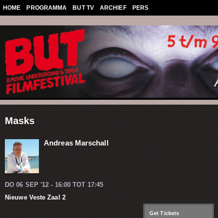
Overslaan en naar de algemene inhoud gaan
HOME
PROGRAMMA
BUT TV
ARCHIEF
PERS
Masks
Andreas Marschall
DO 06 SEP '12 -
16:00
TOT
17:45
Nieuwe Veste Zaal 2
Get Tickets