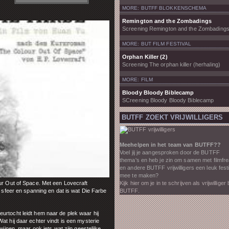
MORE: BUTFF BLOKKENSCHEMA
Remington and the Zombadings
Screening Remington and the Zombading
MORE: BUT FILM FESTIVAL
Orphan Killer (2)
Screening The orphan killer (herhaling)
MORE: FILM
Bloody Bloody Biblecamp
SCreening Bloody Bloody Biblecamp
BUTFF ZOEKT VRIJWILLIGERS
Meehelpen in het team van BUTFF??
Voel jij je aangesproken door de BUTFF
thema's en heb je zin om samen met filmfr
en andere BUTFF vrijwilligers een leuk fest
mee te maken?
our Out of Space. Met een Lovecraft
Kijk hier om je in te schrijven als vrijwilliger b
, sfeer en spanning en dat is wat Die Farbe
BUTFF.
urtocht leidt hem naar de plek waar hij
at hij daar echter vindt is een mysterie
wijnen, maar ook iets wat zijn geestelijke