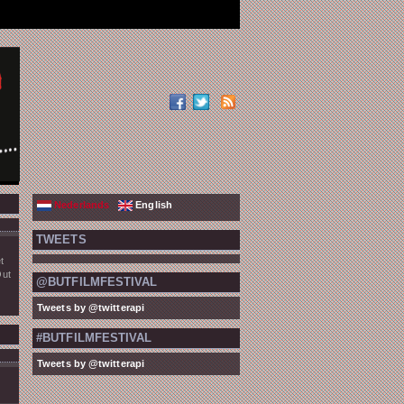
Nederlands
English
TWEETS
t
Out
@BUTFILMFESTIVAL
Tweets by @twitterapi
#BUTFILMFESTIVAL
Tweets by @twitterapi