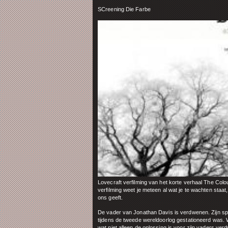
SCreening Die Farbe
Lovecraft verfilming van het korte verhaal The Col
verfilming weet je meteen al wat je te wachten staat
ons geeft.
De vader van Jonathan Davis is verdwenen. Zijn spe
tijdens de tweede wereldoorlog gestationeerd was. W
wat niet alleen de oplossing is voor zijn vaders verd