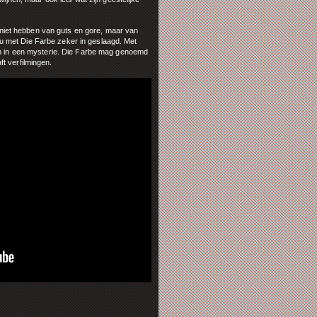
et niet hebben van guts en gore, maar van
 met Die Farbe zeker in geslaagd. Met
en in een mysterie. Die Farbe mag genoemd
t verfilmingen.