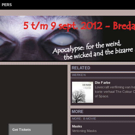
aan
PERS
RELATED
WERKEN
Die Farbe
Lovecraft verfilming van he
korte verhaal The Colour 
of Space.
MORE
MORE: B-MOVIE
Masks
Get Tickets
Vertoning Masks