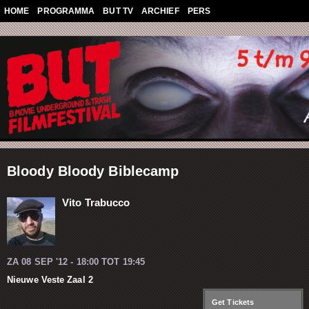
Overslaan en naar de algemene inhoud gaan
HOME
PROGRAMMA
BUT TV
ARCHIEF
PERS
Bloody Bloody Biblecamp
Vito Trabucco
ZA 08 SEP '12 -
18:00
TOT
19:45
Nieuwe Veste Zaal 2
Get Tickets